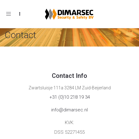
Toggle
navigation
Contact
Contact Info
Zwartsluisje 111a 3284 LM Zuid-Beijerland
+31 (0)10 218 19 34
info@dimarsec.nl
KVK:
DSS 52271455